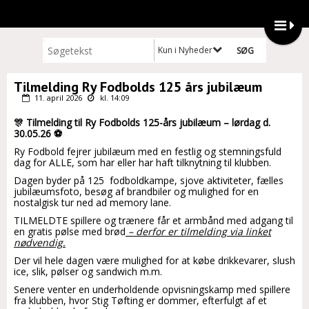
Kun i Nyheder
Tilmelding Ry Fodbolds 125 års jubilæum
11. april 2026
kl. 14:09
🎊 Tilmelding til Ry Fodbolds 125-års jubilæum – lørdag d.
30.05.26 ⚽
Ry Fodbold fejrer jubilæum med en festlig og stemningsfuld
dag for ALLE, som har eller har haft tilknytning til klubben.
Dagen byder på 125 fodboldkampe, sjove aktiviteter, fælles
jubilæumsfoto, besøg af brandbiler og mulighed for en
nostalgisk tur ned ad memory lane.
TILMELDTE spillere og trænere får et armbånd med adgang til
en gratis pølse med brød
– derfor er tilmelding via linket
nødvendig.
Der vil hele dagen være mulighed for at købe drikkevarer, slush
ice, slik, pølser og sandwich m.m.
Senere venter en underholdende opvisningskamp med spillere
fra klubben, hvor Stig Tøfting er dommer, efterfulgt af et